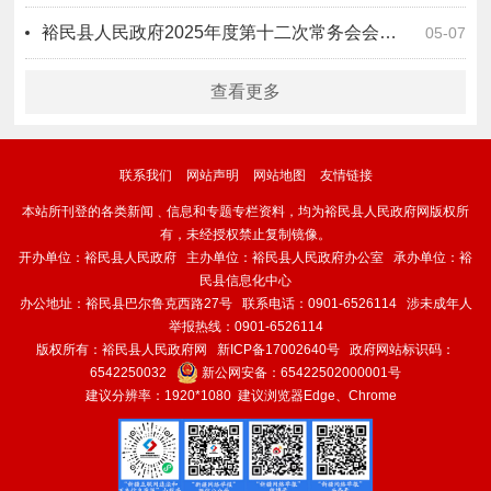
裕民县人民政府2025年度第十二次常务会会议纪要
05-07
查看更多
联系我们
网站声明
网站地图
友情链接
本站所刊登的各类新闻﹑信息和专题专栏资料，均为裕民县人民政府网版权所
有，未经授权禁止复制镜像。
开办单位：裕民县人民政府 主办单位：裕民县人民政府办公室 承办单位：裕
民县信息化中心
办公地址：裕民县巴尔鲁克西路27号 联系电话：0901-6526114 涉未成年人
举报热线：0901-6526114
版权所有：裕民县人民政府网
新ICP备17002640号
政府网站标识码：
6542250032
新公网安备：
65422502000001号
建议分辨率：1920*1080 建议浏览器Edge、Chrome