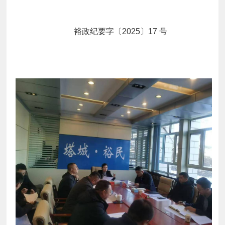
裕政纪要字
〔2025
〕17 号