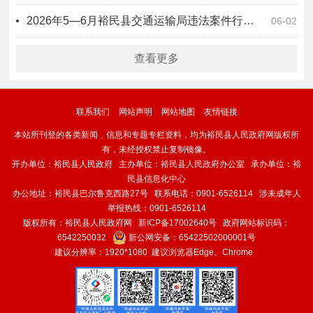
2026年5—6月裕民县交通运输局违法案件行政处罚信息公开表
06-02
查看更多
联系我们
网站声明
网站地图
友情链接
本站所刊登的各类新闻﹑信息和专题专栏资料，均为裕民县人民政府网版权所
有，未经授权禁止复制镜像。
开办单位：裕民县人民政府 主办单位：裕民县人民政府办公室 承办单位：裕
民县信息化中心
办公地址：裕民县巴尔鲁克西路27号 联系电话：0901-6526114 涉未成年人
举报热线：0901-6526114
版权所有：裕民县人民政府网
新ICP备17002640号
政府网站标识码：
6542250032
新公网安备：
65422502000001号
建议分辨率：1920*1080 建议浏览器Edge、Chrome