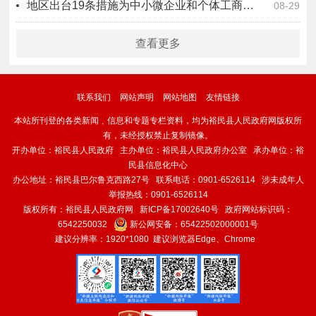
地区出台19条措施为中小微企业和个体工商户纾困解难
08-29
查看更多
联系我们
网站声明
网站地图
友情链接
本站所刊登的各类新闻﹑信息和专题专栏资料，均为裕民县人民政府网版权所
有，未经授权禁止复制镜像。
开办单位：裕民县人民政府 主办单位：裕民县人民政府办公室 承办单位：裕
民县信息化中心
办公地址：裕民县巴尔鲁克西路27号 联系电话：0901-6526114 涉未成年人
举报热线：0901-6526114
版权所有：裕民县人民政府网
新ICP备17002640号
政府网站标识码：
6542250032
新公网安备：
65422502000001号
建议分辨率：1920*1080 建议浏览器Edge、Chrome