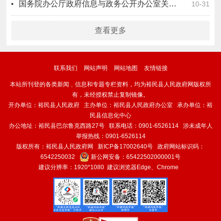
国务院办公厅政府信息与政务公开办公室关于政府信息公开年度报告有关项目填报问题的解释
10-31
查看更多
联系我们
网站声明
网站地图
友情链接
本站所刊登的各类新闻﹑信息和专题专栏资料，均为裕民县人民政府网版权所
有，未经授权禁止复制镜像。
开办单位：裕民县人民政府 主办单位：裕民县人民政府办公室 承办单位：裕
民县信息化中心
办公地址：裕民县巴尔鲁克西路27号 联系电话：0901-6526114 涉未成年人
举报热线：0901-6526114
版权所有：裕民县人民政府网
新ICP备17002640号
政府网站标识码：
6542250032
新公网安备：
65422502000001号
建议分辨率：1920*1080 建议浏览器Edge、Chrome