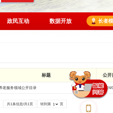
政民互动
数据开放
长者
标题
公开
养老服务领域公开目录
2024/
共1条信息/共1页
转到第
页