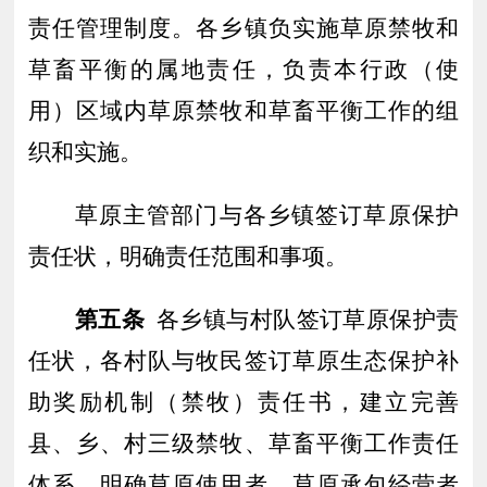
责任管理制度。各乡镇
负
实施草原禁牧和
草畜平衡的
属地
责任，负责本行政
（
使
用）
区域内草原禁牧和草畜平衡工作的组
织和实施。
草原主管部门与各乡镇
签订草原保护
责任状，明确责任范围和事项。
第五条
各
乡镇与村队签订草原保护责
任状，
各
村队与牧民
签订
草原生态保护补
助奖励机制（禁牧）责任书，建立完善
县、乡、村三级禁牧、草畜平衡工作责任
体系
。
明确
草原使用者、草原承包经营者