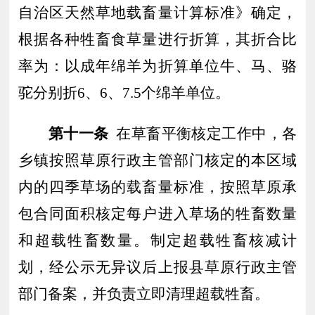
自治区天然草地载畜量计算标准》确定，
根据各种牲畜食草量进行折算，其折合比
率为
：
以成年绵羊为折算单位牛、马
、
骆
驼分别折
6
、
6
、
7.5
个绵羊单位。
第十一条
在草畜平衡核定工作中，各
乡镇按照草原行政主管部门核定的本区域
内的四季草场的载畜量标准，按照草原承
包合同面积核定每户进入草场的牲畜数量
和
超载牲畜数量。制定超
载牲畜核减计
划，经公示无异议后上报
县
草原行政主管
部门备案
，
并负责立即清理超载牲畜
。