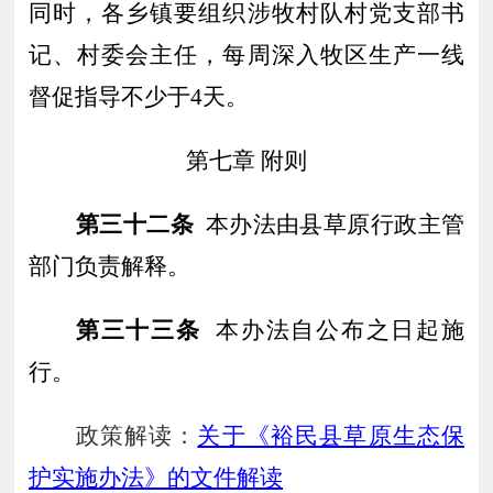
同时，各乡镇要组织
涉牧
村队村党支
部书
记、村
委会
主任，每周深入牧区生产一线
督促指导不少于
4天。
第七章
附则
第
三十二
条
本办法由县草原行政主管
部门负责解释。
第
三十三
条
本办法自公布之日起施
行。
政策解读：
关于《裕民县草原生态保
护实施办法》的文件解读