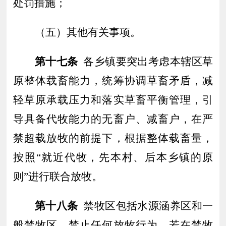
处罚措施；
（五）
其他有关事项。
第十七条
各乡镇要突出考虑本辖区草
原整体载畜能力，统筹协调草畜矛盾，减
轻草原承载压力和落实草畜平衡管理，引
导具备代牧能力的无畜户、减畜户，在严
禁超载放牧的前提下，根据整体载畜量，
按照
“就近代牧，先本村、后本乡镇的原
则”进行联合放牧。
第十
八
条
禁牧区包括水源涵养区和一
般禁牧区，禁止任何放牧行为
，
若在禁牧