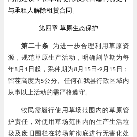
与承租人解除租赁合同
。
第四章
草原生态保护
第二十条
为进一步合理利用草原资
源，规范草原生产活动，明确割草期为每
年
月
日起，采种期为
月
日
月
日；
8
1
8
15
-9
15
留茬高度为
公分。任何在
我县行政区域内
5
从事以上活动的需严格遵守。
牧民需履行使用草场范围内的草原管
护责任，对使用草场范围内的生产生活垃
圾及废旧围栏在转场前彻底进行无害化处