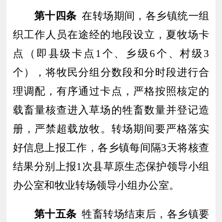
第十四条
在转场期间，各乡镇统一组
织工作人员在途经的地段设立
，夏牧场
卡
点
（即县级卡点
1个、乡级6个、村级3
个
）
，
将牧民分组分数段和分时段进行合
理调配，有序通过卡点，
严格按照核定的
载畜量核查进入草场的牲畜数量
并登记造
册
，严禁超载
放
牧
。
转场期间
要严格落实
好信息上报工作，各乡镇每间隔
3天
将核查
结果
分别
上报
1
次
县
草原生态保护领导小组
办公室和牧业
转场
领导小组办公室
。
第十五条
牲畜转场结束后，各乡
镇
要