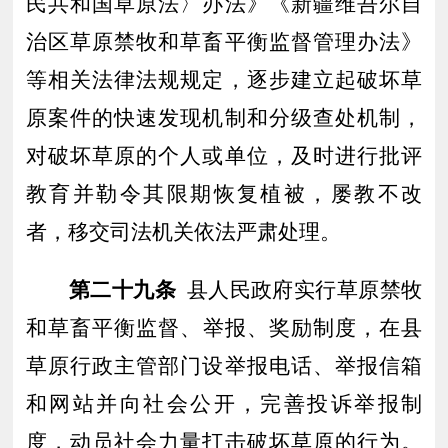
民共和国草原法〉办法》《新疆维吾尔自
治区草原禁牧和草畜平衡监督管理办法》
等相关法律法规规定，逐步建立起破坏草
原案件的快速发现机制和分级查处机制，
对
破坏草原的个人或单位，及时进行批评
教育并勒令其限期恢复植被，屡教不改
者
，移交
司法机关
依法严肃处理
。
第二十
九
条
县人民政府实行
草原
禁牧
和草畜平衡监督
、
举报
、
奖励
制度，在县
草原行政主管部门设
举报电话
、
举报信箱
和网站并向社会公开
，
完善投诉举报制
度，
动员社会力量
打击破坏草原的行为
。