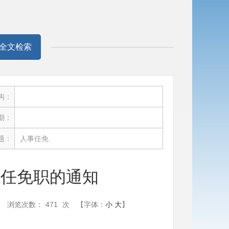
全文检索
构：
期：
题：
人事任免
志任免职的通知
浏览次数：
471
次
【字体：
小
大
】