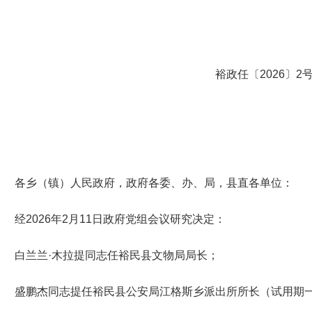
裕政任〔
202
6
〕
2
各乡
（
镇
）
人民
政府，政府各委、办、局，县直各单位：
经
2026
年
2
月
11
日政府党组会议研究决定：
白兰
兰
·
木拉提同志任裕民县文物局局长；
盛鹏杰同志提任裕民县公安局江格斯乡派出所所长
（试用期