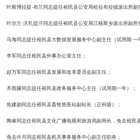
叶斯博拉
提
·
布兰同志提任裕民县公
安局哈拉布拉镇派出所副
叶尔
兰
·
沃扎提汗同志提任裕民县公安局江格斯乡派出所副所
马海同志提任裕民县大数据发展服务中心副主任（试用
期
一
李军同志任裕民县外事办公室主任；
赵万军同志任裕民县发展和改革委员会副主任；
齐雨朦同志提任裕民县政务服务中心主任（试用期一年）；
焦建勋同志任裕民县畜牧兽医站副站长（正科级）；
陶睿同志任裕民县文化广播电视和旅游局副局长，免去裕民
免去许月同志裕民县机关事务服务中心副主任职务；