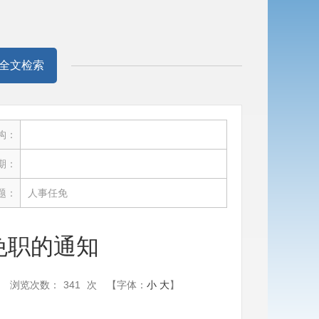
全文检索
构：
期：
题：
人事任免
免职的通知
浏览次数：
341
次
【字体：
小
大
】