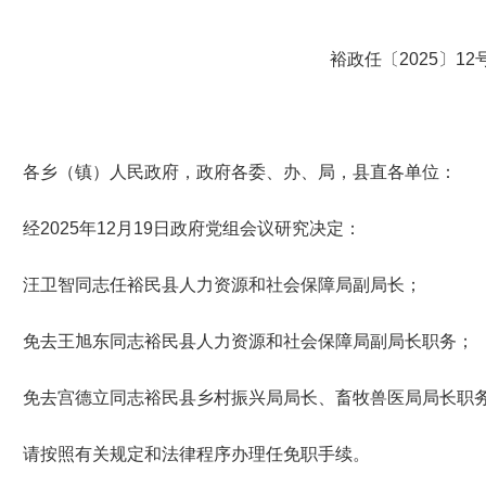
裕政任〔
202
5
〕
12
各乡
（
镇
）
人民
政府，政府各委、办、局，县直各单位：
经
2025
年
12
月
19
日政府党组会议研究决定：
汪卫智同志任裕民县人力资源和社会保障局副局长
；
免去王旭东同志裕民县人力资源和社会保障局副局长职务；
免去宫德立同志
裕民县
乡村振兴局局长、畜牧兽医局局长职
请按照有关规定和法律程序办理任免职手续。