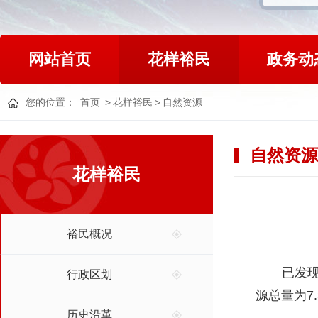
网站首页
花样裕民
政务动
您的位置：
首页
>
花样裕民
>
自然资源
自然资源
花样裕民
裕民概况
已发现植
行政区划
源总量为7
历史沿革