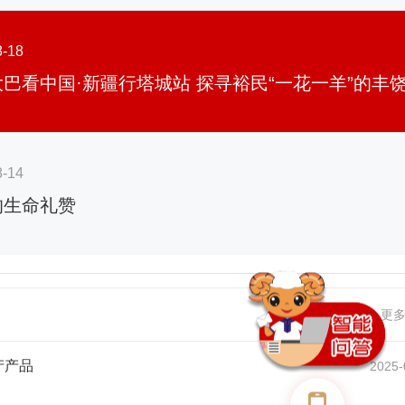
8-18
8-14
的生命礼赞
更
产产品
2025-