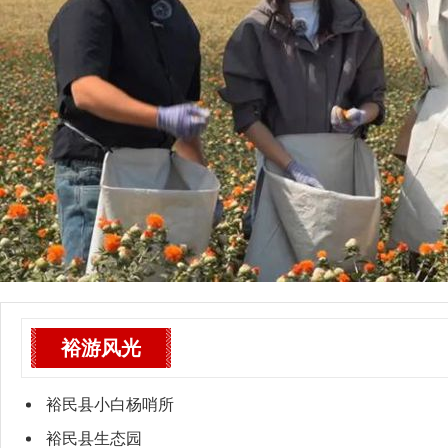
裕游风光
裕民县小白杨哨所
裕民县生态园