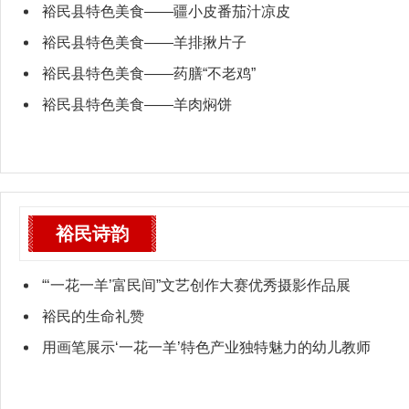
裕民县特色美食——疆小皮番茄汁凉皮
裕民县特色美食——羊排揪片子
裕民县特色美食——药膳“不老鸡”
裕民县特色美食——羊肉焖饼
裕民诗韵
“‘一花一羊’富民间”文艺创作大赛优秀摄影作品展
裕民的生命礼赞
用画笔展示‘一花一羊’特色产业独特魅力的幼儿教师