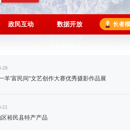
政民互动
数据开放
长者
8-28
花一羊’富民间”文艺创作大赛优秀摄影作品展
8-21
地区裕民县特产产品