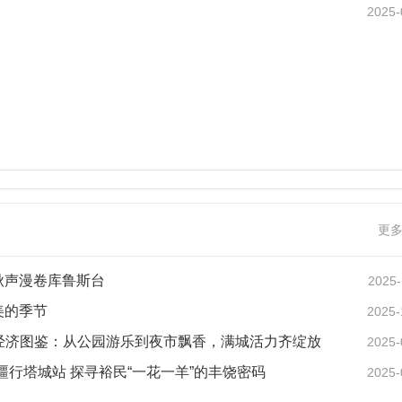
2025-
更
秋声漫卷库鲁斯台
2025-
美的季节
2025-
夜经济图鉴：从公园游乐到夜市飘香，满城活力齐绽放
2025-
疆行塔城站 探寻裕民“一花一羊”的丰饶密码
2025-