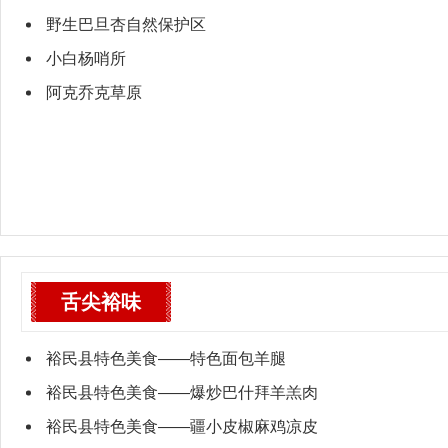
野生巴旦杏自然保护区
小白杨哨所
阿克乔克草原
舌尖裕味
裕民县特色美食——特色面包羊腿
裕民县特色美食——爆炒巴什拜羊羔肉
裕民县特色美食——疆小皮椒麻鸡凉皮