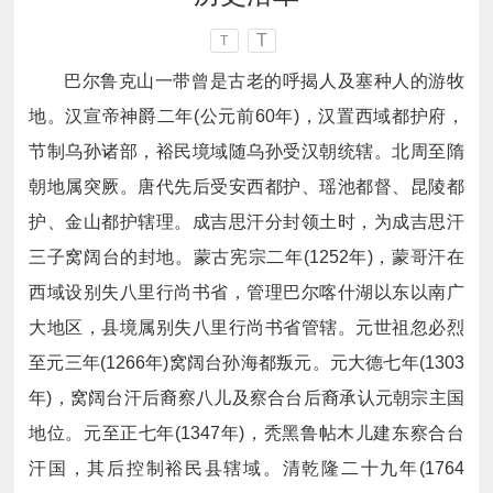
T
T
巴尔鲁克山一带曾是古老的呼揭人及塞种人的游牧
地。汉宣帝神爵二年(公元前60年)，汉置西域都护府，
节制乌孙诸部，裕民境域随乌孙受汉朝统辖。北周至隋
朝地属突厥。唐代先后受安西都护、瑶池都督、昆陵都
护、金山都护辖理。成吉思汗分封领土时，为成吉思汗
三子窝阔台的封地。蒙古宪宗二年(1252年)，蒙哥汗在
西域设别失八里行尚书省，管理巴尔喀什湖以东以南广
大地区，县境属别失八里行尚书省管辖。元世祖忽必烈
至元三年(1266年)窝阔台孙海都叛元。元大德七年(1303
年)，窝阔台汗后裔察八儿及察合台后裔承认元朝宗主国
地位。元至正七年(1347年)，秃黑鲁帖木儿建东察合台
汗国，其后控制裕民县辖域。清乾隆二十九年(1764