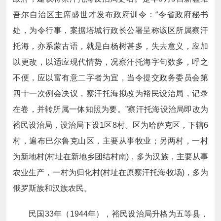
吾尔自治区主席盛世才发布政府训令：“令省政府秘书
处，为令行事，案据塔城行政长公署呈称该区所属察汗
托海，亦系蒙古语，就是白杨树甚多，失去意义，应加
以更改，以适应现代情势，况察汗托海字句数多，呼之
不便，应以富有意二字者为宜，当令提交政务委员会第
四十一次例会决议，察汗托海拟改为裕民设治局，记录
在卷，并转所属一体知照为要。”察汗托海设治局即改为
裕民设治局，设治局下设1区8村。区为哈萨克区，下辖6
村，遍布巴尔鲁克山区，主要从事牧业；另两村，一村
为新地村(村址在新地乡团结村南)，多为汉族，主要从事
农业生产，一村为归化村(村址在原察汗托海牧场)，多为
俄罗斯族和汉族农民。
民国33年（1944年），裕民设治局升格为五等县，