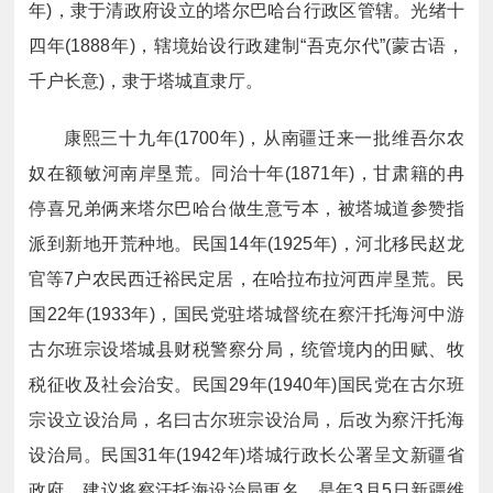
年)，隶于清政府设立的塔尔巴哈台行政区管辖。光绪十
四年(1888年)，辖境始设行政建制“吾克尔代”(蒙古语，
千户长意)，隶于塔城直隶厅。
康熙三十九年(1700年)，从南疆迁来一批
维吾
尔农
奴在额敏河南岸垦荒。同治十年(1871年)，甘肃籍的冉
停喜兄弟俩来塔尔巴哈台做生意亏本，被塔城道参赞指
派到新地开荒种地。民国14年(1925年)，河北
移民
赵龙
官等7户农民西迁裕民定居，在哈拉布拉河西岸垦荒。民
国22年(1933年)，
国民党
驻塔城督统在察汗托海河中游
古尔班宗设塔城县财税警察分局，统管境内的田赋、牧
税征收及社会治安。民国29年(1940年)
国民党
在古尔班
宗设立设治局，名曰古尔班宗设治局，后改为察汗托海
设治局。民国31年(1942年)塔城行政长公署呈文新疆省
政府，建议将察汗托海设治局更名。是年3月5日新疆维