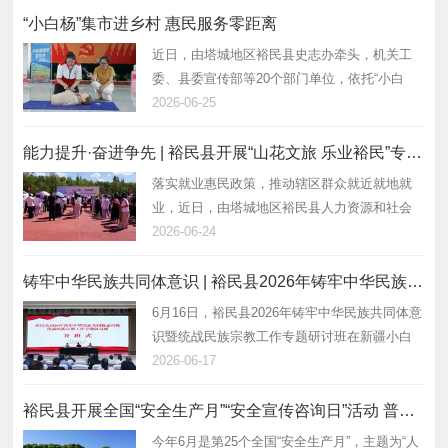
“小白杨”集市进乡村 惠民服务零距离
近日，由塔城地区裕民县史志办牵头，机关工
委、县委宣传部等20个部门单位，依托“小白
杨”便民集市，在吉也克镇萨热布拉克村开展“党
2026-06-25
旗在一线高高飘扬”主题便民服务活动。 活动现
场，参办单位聚焦民生关切，集中…
能力提升·奋进争先 | 裕民县开展“山花文旅 乐业裕民”专项招聘活动
落实就业惠民政策，推动辖区群众就近就地就
业，近日，由塔城地区裕民县人力资源和社会
保障局主办、裕民县人力资源服务中心承办
2026-06-24
的“山花文旅 乐业裕民”专项现场招聘会，在裕民
县苹果主题公园顺利举办。 活动现场氛…
铸牢中华民族共同体意识 | 裕民县2026年铸牢中华民族共同体意识暨统战民族宗教工作专题研讨班开班
6月16日，裕民县2026年铸牢中华民族共同体意
识暨统战民族宗教工作专题研讨班在新疆小白
杨干部教育培训基地开班。 开班仪式上要求，
2026-06-17
全体参训学员要紧扣铸牢中华民族共同体意识
主线，提高政治站位，坚决落实各项工作…
裕民县开展全国“安全生产月”“安全宣传咨询日”活动 普及安全知识 筑牢安全防线
今年6月是第25个全国“安全生产月”，主题为“人