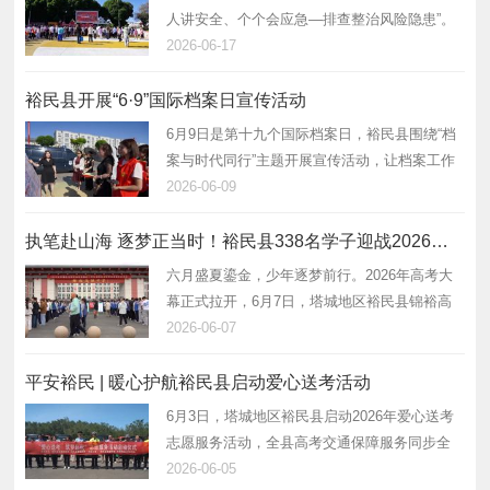
人讲安全、个个会应急—排查整治风险隐患”。
为深入推进安全生产月系列宣传工作，6月16
2026-06-17
日，裕民县组织开展“安全宣传咨询日”集中宣传
活动，通过发放宣传手册、现场…
裕民县开展“6·9”国际档案日宣传活动
6月9日是第十九个国际档案日，裕民县围绕“档
案与时代同行”主题开展宣传活动，让档案工作
走出机关、走近群众。 在县人民公园活动现
2026-06-09
场，设置了档案基础知识、档案法律法规等宣
传展板，工作人员向过往群众发放宣传…
执笔赴山海 逐梦正当时！裕民县338名学子迎战2026年高考
六月盛夏鎏金，少年逐梦前行。2026年高考大
幕正式拉开，6月7日，塔城地区裕民县锦裕高
级中学338名高三学子怀揣热忱理想、从容奔赴
2026-06-07
高考赛场，以笔墨为刃、以青春为炬，开启人
生逐梦新征程。全县各部门、爱心企业、…
平安裕民 | 暖心护航裕民县启动爱心送考活动
6月3日，塔城地区裕民县启动2026年爱心送考
志愿服务活动，全县高考交通保障服务同步全
面落地，用心护航考生平安、舒心、顺畅赶
2026-06-05