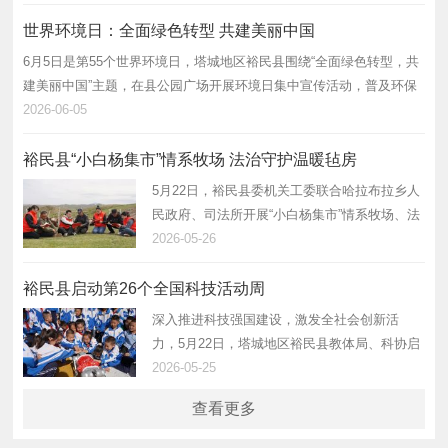
考。 裕民县交通运输、公安、交管、团委等相
关单位及爱心驾驶员代表参加启动仪式。现…
世界环境日：全面绿色转型 共建美丽中国
6月5日是第55个世界环境日，塔城地区裕民县围绕“全面绿色转型，共
建美丽中国”主题，在县公园广场开展环境日集中宣传活动，普及环保
法律法规与绿色生活知识，营造全民参与生态保护的浓厚氛围。 活动
2026-06-05
现场，通过政…
裕民县“小白杨集市”情系牧场 法治守护温暖毡房
5月22日，裕民县委机关工委联合哈拉布拉乡人
民政府、司法所开展“小白杨集市”情系牧场、法
治守护温暖毡房主题活动，各部门工作人员现
2026-05-26
场宣讲惠民政策、答疑解惑，把政策服务送到
牧民心间。 工作人员深入牧区宣讲 …
裕民县启动第26个全国科技活动周
深入推进科技强国建设，激发全社会创新活
力，5月22日，塔城地区裕民县教体局、科协启
动第26个全国科技活动周活动。 在人民公园活
2026-05-25
动现场设置了多个特色展区，学生科技作品、
查看更多
先进农用科技成果集中亮相，机器人与机器…