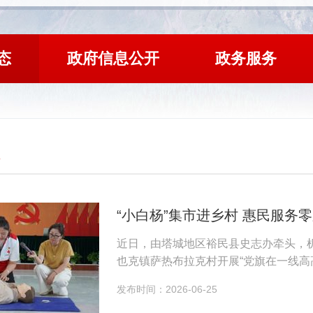
态
政府信息公开
政务服务
“小白杨”集市进乡村 惠民服务
近日，由塔城地区裕民县史志办牵头，机
也克镇萨热布拉克村开展“党旗在一线高
中开展养老、助残、维权等民生政策宣
发布时间：2026-06-25
惠民红利...