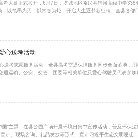
高考大幕正式拉开，6月7日，塔城地区裕民县锦裕高级中学338
场，以笔墨为刃、以青春为炬，开启人生逐梦新征程。全县各部
子筑牢温暖坚实的备考保障。 清晨7时30分，裕民县锦裕高级
动爱心送考活动
年爱心送考志愿服务活动，全县高考交通保障服务同步全面落地，用
县交通运输、公安、交管、团委等相关单位及爱心驾驶员代表参加
列队集结，贴有专属标识的爱心送考车辆整齐排布。交通主管部
丽中国”主题，在县公园广场开展环境日集中宣传活动，普及环保法
策宣讲、现场咨询、礼品发放等形式，宣讲习近平生态文明思想