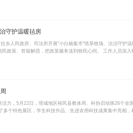
法治守护温暖毡房
布拉乡人民政府、司法所开展“小白杨集市”情系牧场、法治守护温
惠民政策、答疑解惑，把政策服务送到牧民心间。 工作人员深入
产生活实际，用通俗易懂的语言细致讲解政策适用条件、办理流程
动周
活力，5月22日，塔城地区裕民县教体局、科协启动第26个全
置了多个特色展区，学生科技作品、先进农用科技成果集中亮相，
目光，大家围在设备前驻足观看，不时发出惊叹。工作人员还现