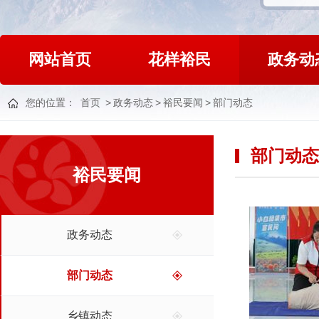
网站首页
花样裕民
政务动
您的位置：
首页
>
政务动态
>
裕民要闻
>
部门动态
部门动态
裕民要闻
政务动态
部门动态
乡镇动态