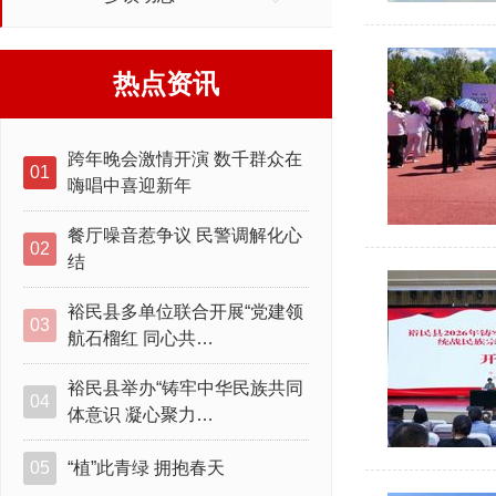
热点资讯
跨年晚会激情开演 数千群众在
01
嗨唱中喜迎新年
餐厅噪音惹争议 民警调解化心
02
结
裕民县多单位联合开展“党建领
03
航石榴红 同心共…
裕民县举办“铸牢中华民族共同
04
体意识 凝心聚力…
05
“植”此青绿 拥抱春天