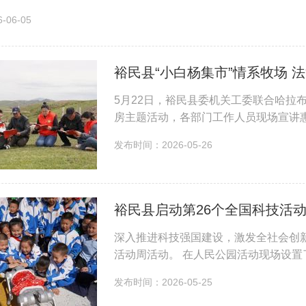
金山银山理念，倡导绿色低碳...
06-05
裕民县“小白杨集市”情系牧场 
5月22日，裕民县委机关工委联合哈拉
房主题活动，各部门工作人员现场宣讲
宣讲 活动现场，宣讲人员结合牧区生
发布时间：2026-05-26
项惠民福利...
裕民县启动第26个全国科技活
深入推进科技强国建设，激发全社会创新
活动周活动。 在人民公园活动现场设
人与机器狗的互动展示更是吸引了全场
发布时间：2026-05-25
放农业科普宣...