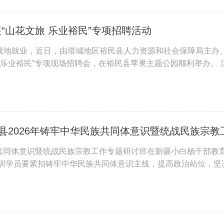
展“山花文旅 乐业裕民”专项招聘活动
就地就业，近日，由塔城地区裕民县人力资源和社会保障局主办
 乐业裕民”专项现场招聘会，在裕民县苹果主题公园顺利举办。 
岗位要求、薪资待遇、工作内容等详情，求职者认真阅览招聘信
民族共同体意识暨统战民族宗教工作专题研讨班在新疆小白杨干部教
参训学员要紧扣铸牢中华民族共同体意识主线，提高政治站位，坚
研学精进，补齐能力短板、提升履职本领；坚持学以致用，将学