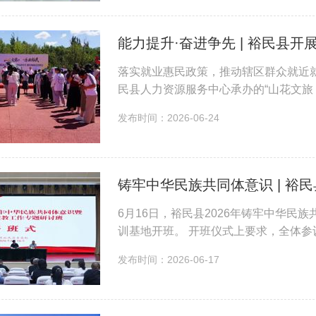
能力提升·奋进争先 | 裕民县开
落实就业惠民政策，推动辖区群众就近
民县人力资源服务中心承办的“山花文旅
现场氛围热烈，企业工作人员细致讲解
发布时间：2026-06-24
结合自身条...
6月16日，裕民县2026年铸牢中华
训基地开班。 开班仪式上要求，全体
实各项工作部署；严守培训纪律，潜心
发布时间：2026-06-17
果转化为工作实...