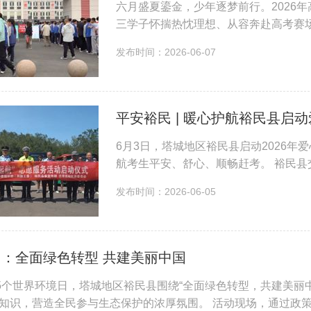
六月盛夏鎏金，少年逐梦前行。2026年
三学子怀揣热忱理想、从容奔赴高考赛
爱心企业、师生家长同心护航，为莘莘学
发布时间：2026-06-07
门口朝气满满、秩...
平安裕民 | 暖心护航裕民县启
6月3日，塔城地区裕民县启动2026
航考生平安、舒心、顺畅赶考。 裕民
仪式。现场，志愿服务人员精神饱满、
发布时间：2026-06-05
高考运输保障工...
：全面绿色转型 共建美丽中国
55个世界环境日，塔城地区裕民县围绕“全面绿色转型，共建美
知识，营造全民参与生态保护的浓厚氛围。 活动现场，通过政