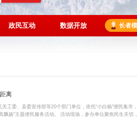
政民互动
数据开放
长者
零距离
关工委、县委宣传部等20个部门单位，依托“小白杨”便民集市
高飘扬”主题便民服务活动。 活动现场，参办单位聚焦民生关切
讲、咨询科普，工作人员用通俗语言逐条解读政策要点、办理流