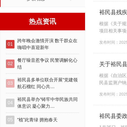
裕民县残疾
热点资讯
根据《关于规
项目相关事项
目 （四）残疾
跨年晚会激情开演 数千群众在
发布时间：2025-
01
嗨唱中喜迎新年
餐厅噪音惹争议 民警调解化心
关于裕民
02
结
根据《自治区
裕民县多单位联合开展“党建领
民县监测户纳
03
航石榴红 同心共…
发布时间：2025-
裕民县举办“铸牢中华民族共同
04
体意识 凝心聚力…
裕民县委
05
“植”此青绿 拥抱春天