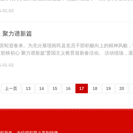
活补贴、住房保障，还是搭建广...
01-03
 聚力谱新篇
灵蛇迎春来。为充分展现裕民县党员干部积极向上的精神风貌，
红歌映初心 聚力谱新篇”爱国主义教育迎新春活动。 活动现场，
堂，共同参与这场意义非...
01-02
上一页
13
14
15
16
17
18
19
20
权所有，未经授权禁止复制镜像。