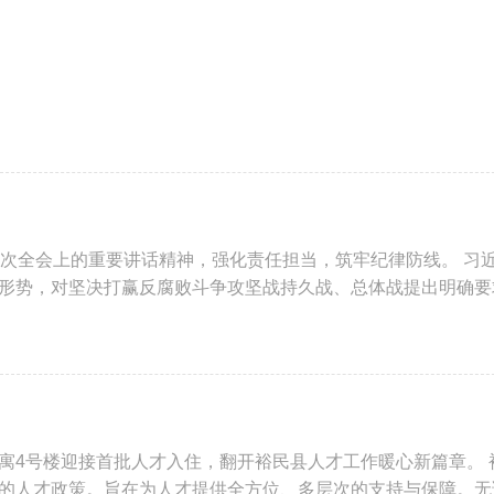
四次全会上的重要讲话精神，强化责任担当，筑牢纪律防线。 习
形势，对坚决打赢反腐败斗争攻坚战持久战、总体战提出明确要
寓4号楼迎接首批人才入住，翻开裕民县人才工作暖心新篇章。 
的人才政策。旨在为人才提供全方位、多层次的支持与保障。无