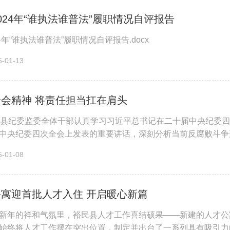
024年“谁执法谁普法”履职情况自评报告
4年“谁执法谁普法”履职情况自评报告.docx
01-13
会精神 将责任担当扛在肩头
民县纪委监委全体干部认真学习习近平总书记在二十届中央纪委
中央纪委四次全会上发表的重要讲话，深刻分析当前反腐败斗争
面从严治党作出战略部署。县纪...
01-08
寓迎首批人才入住 开启暖心新篇
新年的祥和气氛里，裕民县人才工作喜结硕果——新建的人才公
始终将人才工作摆在突出位置，制定并出台了一系列具有吸引力