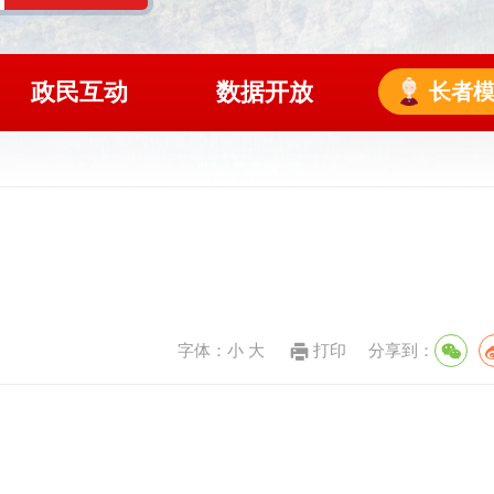
政民互动
数据开放
长者
字体：
小
大
打印
分享到：