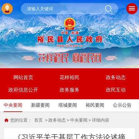
网站首页
花样裕民
政务动态
政府信息公开
政务服务
政民互动
中央要闻
新疆要闻
塔城要闻
裕民要闻
公示公告
您的位置：
首页
>
政务动态
>
中央要闻
>
详细内容
《习近平关于基层工作方法论述摘