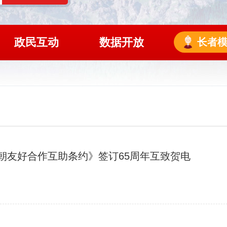
政民互动
数据开放
长者
朝友好合作互助条约》签订65周年互致贺电