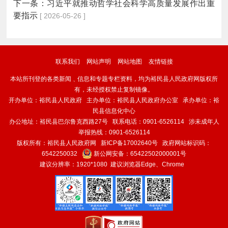
下一条：
习近平就推动哲学社会科学高质量发展作出重
要指示
[ 2026-05-26 ]
联系我们
网站声明
网站地图
友情链接
本站所刊登的各类新闻﹑信息和专题专栏资料，均为裕民县人民政府网版权所
有，未经授权禁止复制镜像。
开办单位：裕民县人民政府 主办单位：裕民县人民政府办公室 承办单位：裕
民县信息化中心
办公地址：裕民县巴尔鲁克西路27号 联系电话：0901-6526114 涉未成年人
举报热线：0901-6526114
版权所有：裕民县人民政府网
新ICP备17002640号
政府网站标识码：
6542250032
新公网安备：
65422502000001号
建议分辨率：1920*1080 建议浏览器Edge、Chrome