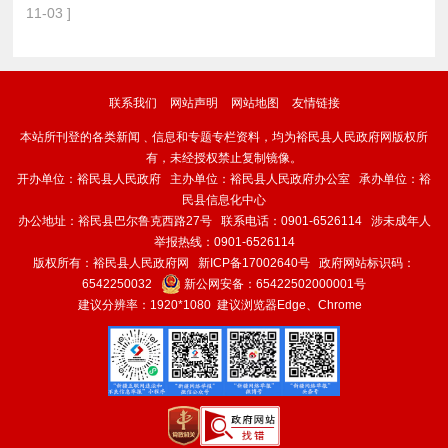
11-03 ]
联系我们
网站声明
网站地图
友情链接
本站所刊登的各类新闻﹑信息和专题专栏资料，均为裕民县人民政府网版权所
有，未经授权禁止复制镜像。
开办单位：裕民县人民政府 主办单位：裕民县人民政府办公室 承办单位：裕
民县信息化中心
办公地址：裕民县巴尔鲁克西路27号 联系电话：0901-6526114 涉未成年人
举报热线：0901-6526114
版权所有：裕民县人民政府网
新ICP备17002640号
政府网站标识码：
6542250032
新公网安备：
65422502000001号
建议分辨率：1920*1080 建议浏览器Edge、Chrome