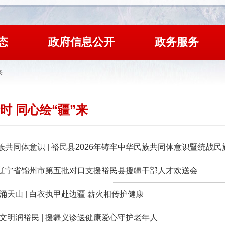
态
政府信息公开
政务服务
来
时 同心绘“疆”来
族共同体意识 | 裕民县2026年铸牢中华民族共同体意识暨统战
辽宁省锦州市第五批对口支援裕民县援疆干部人才欢送会
涌天山 | 白衣执甲赴边疆 薪火相传护健康
文明润裕民 | 援疆义诊送健康爱心守护老年人