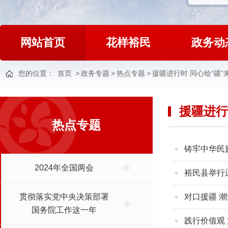
网站首页
花样裕民
政务动
您的位置：
首页
>
政务专题
>
热点专题
>
援疆进行时 同心绘“疆”
援疆进行
热点专题
铸牢中华民
2024年全国两会
裕民县举行
贯彻落实党中央决策部署
对口援疆 潮
国务院工作这一年
践行价值观 