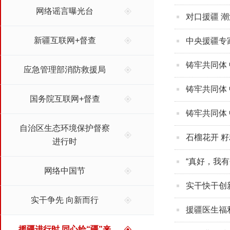
网络谣言曝光台
对口援疆 潮
新疆互联网+督查
中央援疆专
铸牢共同体 
应急管理部消防救援局
铸牢共同体 
国务院互联网+督查
铸牢共同体 
自治区生态环境保护督察
石榴花开 
进行时
“真好，我
网络中国节
实干快干创
实干争先 向新而行
援疆医生福
援疆进行时 同心绘“疆”来