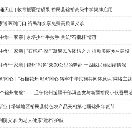
涌天山 | 教育援疆结硕果 裕民县锦裕高级中学揭牌启用
家送医到门口 裕民群众享免费高质量义诊
中华一家亲 | 京塔少年手拉手 共筑“石榴籽”情谊
中华一家亲 | “石榴籽书记”凝聚民族团结之力 推动美丽乡村建设
中华一家亲 | 锦州“冯爸”3800公里的奔赴 十四载民族团结情深
籽籽同心丨“石榴花开 籽籽同心 铸牢中华民族共同体意识”网络主
有个锦州爸爸”——辽宁锦州援疆干部冯金友与新疆裕民小伙吾恩
新业 | 塔城地区裕民县特色农产品亮相第七届锦州年货节
利院义诊 为老人健康“建档”护航