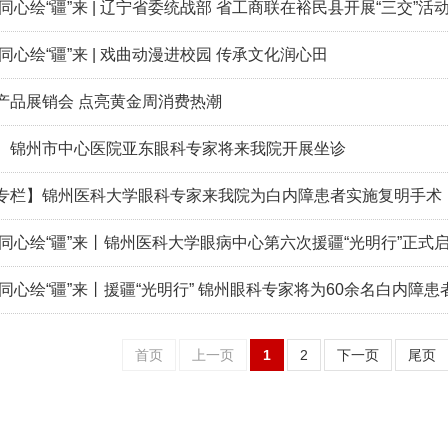
同心绘“疆”来 | 辽宁省委统战部 省工商联在裕民县开展“三交”活
同心绘“疆”来 | 戏曲动漫进校园 传承文化润心田
产品展销会 点亮黄金周消费热潮
】锦州市中心医院亚东眼科专家将来我院开展坐诊
专栏】锦州医科大学眼科专家来我院为白内障患者实施复明手术
 同心绘“疆”来丨锦州医科大学眼病中心第六次援疆“光明行”正式
同心绘“疆”来丨援疆“光明行” 锦州眼科专家将为60余名白内障
首页
上一页
1
2
下一页
尾页