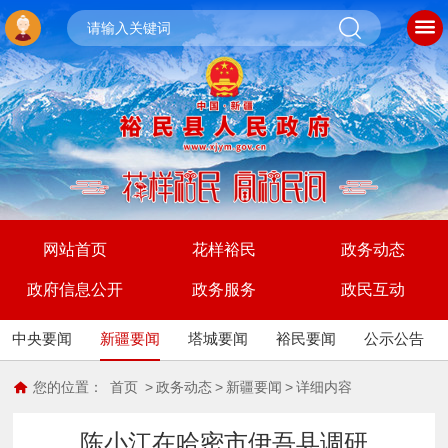
网站首页
花样裕民
政务动态
政府信息公开
政务服务
政民互动
中央要闻
新疆要闻
塔城要闻
裕民要闻
公示公告
您的位置：
首页
>
政务动态
>
新疆要闻
>
详细内容
陈小江在哈密市伊吾县调研