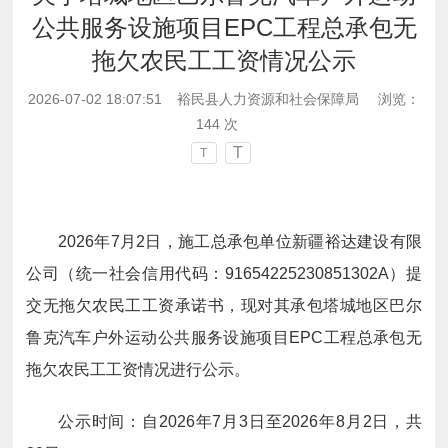
公共服务设施项目EPC工程总承包无
拖欠农民工工资情况公示
2026-07-02 18:07:51
裕民县人力资源和社会保障局
浏览：
144
次
T
T
2026
年
7
月
2
日，施工总承包单位
新疆裕达建设有限
公司
（统一社会信用代码：
91654225230851302A
）
提
交无拖欠农民工工资承诺书，现对其承包
塔城地区巴尔
鲁克汽车户外运动公共服务设施项目EPC工程总承包
无
拖欠农民工工资情况进行公示。
公示时间：自
2026
年
7
月
3
日至
2026
年
8
月
2
日，共