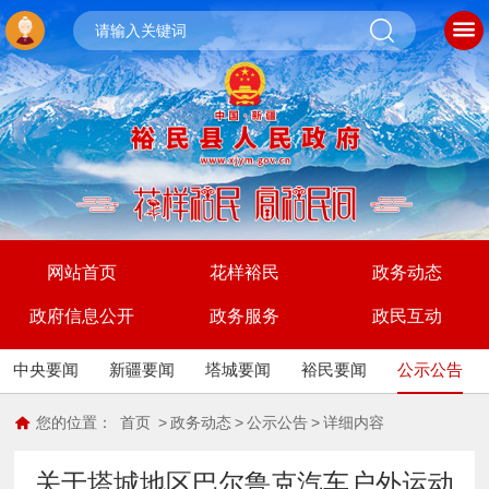
网站首页
花样裕民
政务动态
政府信息公开
政务服务
政民互动
中央要闻
新疆要闻
塔城要闻
裕民要闻
公示公告
您的位置：
首页
>
政务动态
>
公示公告
>
详细内容
关于塔城地区巴尔鲁克汽车户外运动