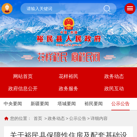
网站首页
花样裕民
政务动态
政府信息公开
政务服务
政民互动
中央要闻
新疆要闻
塔城要闻
裕民要闻
公示公告
您的位置：
首页
>
政务动态
>
公示公告
>
详细内容
关于裕民县保障性住房及配套基础设