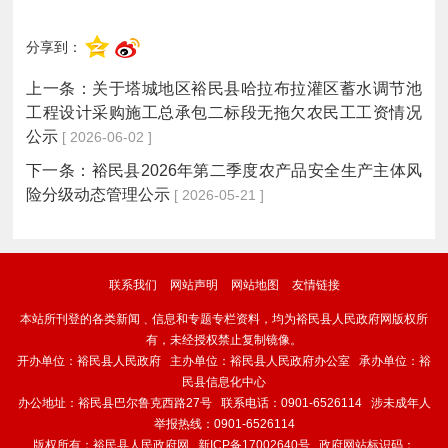
分享到：
上一条：
关于塔城地区裕民县哈拉布拉灌区蓄水调节池
工程设计采购施工总承包二标段无拖欠农民工工资情况
公示
[ 2026-06-02 ]
下一条：
裕民县2026年第二季度农产品安全生产主体风
险分级动态管理公示
[ 2026-05-21 ]
联系我们
网站声明
网站地图
友情链接
本站所刊登的各类新闻﹑信息和专题专栏资料，均为裕民县人民政府网版权所
有，未经授权禁止复制镜像。
开办单位：裕民县人民政府 主办单位：裕民县人民政府办公室 承办单位：裕
民县信息化中心
办公地址：裕民县巴尔鲁克西路27号 联系电话：0901-6526114 涉未成年人
举报热线：0901-6526114
版权所有：裕民县人民政府网
新ICP备17002640号
政府网站标识码：