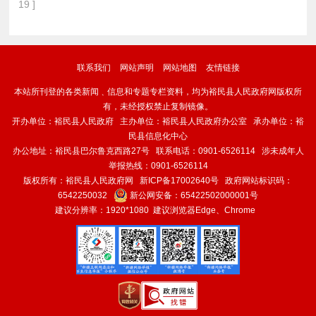
19 ]
联系我们
网站声明
网站地图
友情链接
本站所刊登的各类新闻﹑信息和专题专栏资料，均为裕民县人民政府网版权所
有，未经授权禁止复制镜像。
开办单位：裕民县人民政府 主办单位：裕民县人民政府办公室 承办单位：裕
民县信息化中心
办公地址：裕民县巴尔鲁克西路27号 联系电话：0901-6526114 涉未成年人
举报热线：0901-6526114
版权所有：裕民县人民政府网
新ICP备17002640号
政府网站标识码：
6542250032
新公网安备：
65422502000001号
建议分辨率：1920*1080 建议浏览器Edge、Chrome