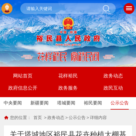
网站首页
花样裕民
政务动态
政府信息公开
政务服务
政民互动
中央要闻
新疆要闻
塔城要闻
裕民要闻
公示公告
您的位置：
首页
>
政务动态
>
公示公告
>
详细内容
关于塔城地区裕民县花卉种植大棚基