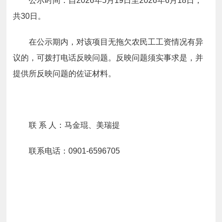
公示时间：自
2026
年
5
月
19
日至
2026
年
6
月
18
日，
共30日。
在公示期内，对该项目无拖欠农民工工资情况有异
议的，可拨打电话反映问题。反映问题须实事求是，并
提供所反映问题的佐证材料。
联
系
人：
马金琨、美瑞提
联系电话：
0901-6596705