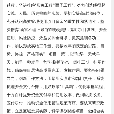
过程，坚决杜绝“形象工程”“面子工程”，努力创造经得起
实践、人民、历史检验的实绩。
要
切实提高政治站位，
充分认识高效管理使用项目资金的重要性和紧迫性，坚
决摒弃“新官不理旧账”的错误思想，紧盯项目谋划、资金
使用、风险防控、效益发挥全链条，抓实抓细各项工
作，加快形成实物工作量。
要
按照年初既定的思路、目
标、路径，严格落实“一项目一策”，
以“能早一天就早一
天，能早一秒就早一秒”的拼搏姿态，倒排工期、挂图作
战，
确保项目尽快高质量完工、发挥作用。
要
坚持问题
导向，创新工作方法，压紧压实县市和部门责任，系统
梳理资金支付台账，用好政策“工具箱”，优化审批流程，
千方百计提升资金支付率和使用效率，做到应拨尽拨、
应付尽付，推动资金使用管理规范有序。
要
认真研究政
策，立足区域发展实际，科学谋划储备项目，做细做实