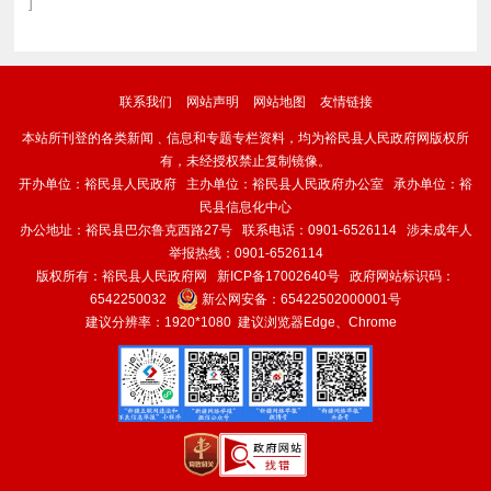
]
联系我们
网站声明
网站地图
友情链接
本站所刊登的各类新闻﹑信息和专题专栏资料，均为裕民县人民政府网版权所
有，未经授权禁止复制镜像。
开办单位：裕民县人民政府 主办单位：裕民县人民政府办公室 承办单位：裕
民县信息化中心
办公地址：裕民县巴尔鲁克西路27号 联系电话：0901-6526114 涉未成年人
举报热线：0901-6526114
版权所有：裕民县人民政府网
新ICP备17002640号
政府网站标识码：
6542250032
新公网安备：
65422502000001号
建议分辨率：1920*1080 建议浏览器Edge、Chrome