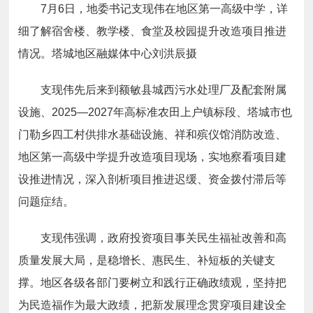
7
月
6
日，地委书记支现伟在地区第一高级中学，详
细了解宿舍楼、教学楼、食堂及校园提升改造项目推进
情况。塔城地区融媒体中心刘洪辰摄
支现伟先后来到额敏县城西污水处理厂及配套附属
设施、
2025—2027
年高标准农田上户镇标段
、塔城市也
门勒乡四工村供排水基础设施、祥和殡仪馆消防改造、
地区第一高级中学提升改造项目现场，实地察看项目建
设推进情况，深入剖析项目推进迟缓、资金拨付滞后等
问题症结。
支现伟强调，政府投资项目事关民生福祉改善和高
质量发展大局，是稳增长、惠民生、补短板的关键支
撑。
地区各级各部门
要
树立和践行正确政绩观，坚持把
为民造福作为最大政绩，把新发展理念贯穿项目建设全