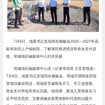
7
月
6
日，地委书记支现伟在额敏县
2025—2027
年高
标准农田上户镇标段，了解项目推进情况和资金支付进
度。塔城地区融媒体中心刘洪辰摄
塔城地区融媒体中心讯（记者张培琪 王亚君报道）
7
月
6
日，
地委书记支现伟在额敏县、塔城市
调研
政府投
资项目建设情况，现场督导逾期未开工、开工进度慢、
资金支付率低等突出问题。他强调，要深入贯彻落实习
近平经济思想，完整准确全面贯彻新时代党的治疆方