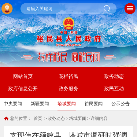
网站首页
花样裕民
政务动态
政府信息公开
政务服务
政民互动
中央要闻
新疆要闻
塔城要闻
裕民要闻
公示公告
您的位置：
首页
>
政务动态
>
塔城要闻
>
详细内容
支现伟在额敏县、塔城市调研时强调