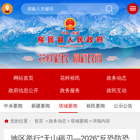
网站首页
花样裕民
政务动态
政府信息公开
政务服务
政民互动
中央要闻
新疆要闻
塔城要闻
裕民要闻
公示公告
您的位置：
首页
>
政务动态
>
塔城要闻
>
详细内容
地区举行“天山砺刃—2026”反恐防恐