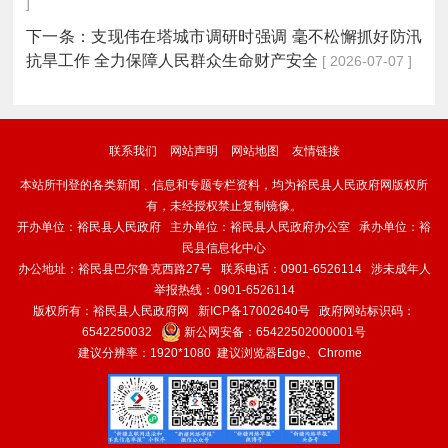
]
下一条：
支现伟在塔城市调研时强调 毫不松懈抓好防汛
抗旱工作 全力保障人民群众生命财产安全
[ 2026-07-07 ]
联系我们
网站声明
网站地图
友情链接
本站所刊登的各类新闻﹑信息和专题专栏资料，均为裕民县人民政府网版权所
有，未经授权禁止复制镜像。
开办单位：裕民县人民政府 主办单位：裕民县人民政府办公室 承办单位：裕
民县信息化中心
办公地址：裕民县巴尔鲁克西路27号 联系电话：0901-6526114 涉未成年人
举报热线：0901-6526114
版权所有：裕民县人民政府网
新ICP备17002640号
政府网站标识码：
6542250032
新公网安备：
65422502000001号
建议分辨率：1920*1080 建议浏览器Edge、Chrome