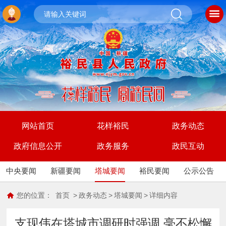
网站首页
花样裕民
政务动态
政府信息公开
政务服务
政民互动
中央要闻
新疆要闻
塔城要闻
裕民要闻
公示公告
您的位置：
首页
>
政务动态
>
塔城要闻
>
详细内容
支现伟在塔城市调研时强调 毫不松懈