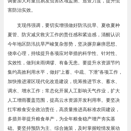
调要加大对重点易发虫害区域监测、巡查力度，提升虫
害防治实效。
支现伟强调，要切实增强做好防汛抗旱、夏收夏种
夏管、防灾减灾救灾工作的责任感和紧迫感，清醒认识
今年地区防汛抗旱严峻复杂形势，坚决摒弃麻痹思想、
侥幸心理，持续提升各项应对举措的科学性、针对性、
实效性，做到未雨绸缪、有备无患。要提升水资源节约
集约高效利用水平，做好“上蓄、中疏、下泄”各项工作，
加快推进灌区现代化改造建设，统筹推进节水、蓄水、
调水、增水工作；常态化开展人工影响天气作业，扩大
人工增雨覆盖范围，提高云水资源开发利用率。要坚决
扛牢粮食安全政治责任，高质量推进高标准农田建设，
多措并举提升粮食单产，为全年粮食稳产增产夯实基
础。要坚持预防为主、综合施策，及时掌握蝗情发展动