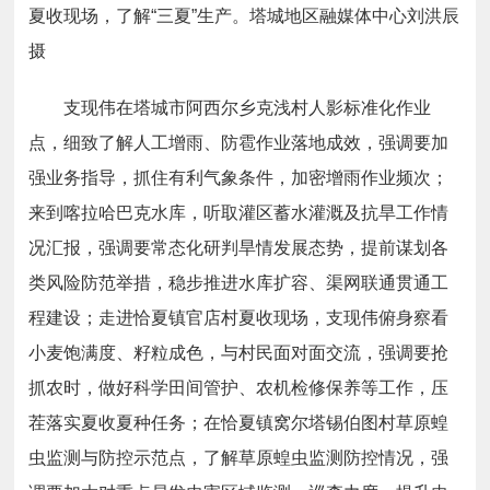
夏收现场，了解“三夏”生产。塔城地区融媒体中心刘洪辰
摄
支现伟在塔城市阿西尔乡克浅村人影标准化作业
点，细致了解人工增雨、防雹作业落地成效，强调要加
强业务指导，抓住有利气象条件，加密增雨作业频次；
来到喀拉哈巴克水库，听取灌区蓄水灌溉及抗旱工作情
况汇报，强调要常态化研判旱情发展态势，提前谋划各
类风险防范举措，稳步推进水库扩容、渠网联通贯通工
程建设；走进恰夏镇官店村夏收现场，支现伟俯身察看
小麦饱满度、籽粒成色，与村民面对面交流，强调要抢
抓农时，做好科学田间管护、农机检修保养等工作，压
茬落实夏收夏种任务；在恰夏镇窝尔塔锡伯图村草原蝗
虫监测与防控示范点，了解草原蝗虫监测防控情况，强