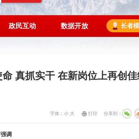
政民互动
数据开放
长者
命 真抓实干 在新岗位上再创佳
字体：
小
大
打印
分享到：
时强调