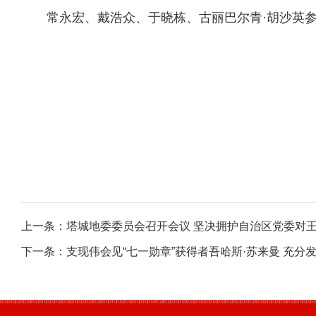
常永宏、戴浩众、于晓栋、古丽巴尔青·胡沙英
上一条：
塔城地委委员会召开会议 坚决拥护自治区党委对
下一条：
支现伟会见“七一勋章”获得者吾哈斯·苏来曼 充