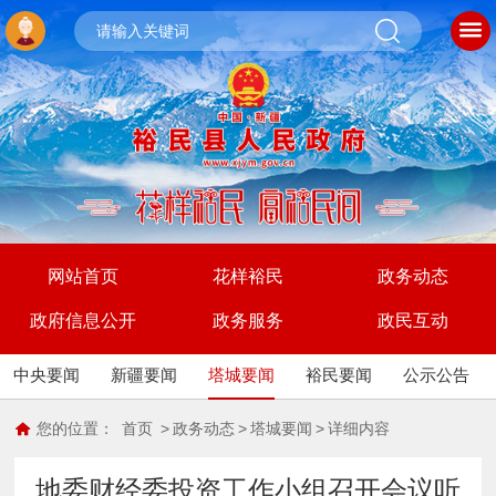
网站首页
花样裕民
政务动态
政府信息公开
政务服务
政民互动
中央要闻
新疆要闻
塔城要闻
裕民要闻
公示公告
您的位置：
首页
>
政务动态
>
塔城要闻
>
详细内容
地委财经委投资工作小组召开会议听