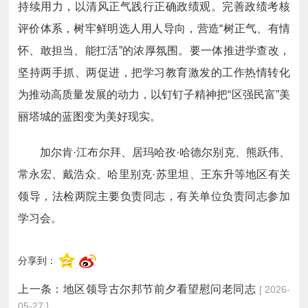
持续用力，以清风正气践行正确政绩观。完善政绩考核
评价体系，树牢鲜明选人用人导向，营造“树正气、有情
怀、敢担当、能扛活”的浓厚氛围。要一体推进学查改，
坚持两手抓、两促进，把学习教育激发的工作热情转化
为推动高质量发展的动力，以钉钉子精神把“区强民富”美
丽塔城的蓝图变为美好现实。
加尔肯·江布尔拜、居玛哈孜·哈德尔别克、熊跃伟、
常永宏、戴浩众、哈里别克·苏里坦、王东升等地区有关
领导，法检两院主要负责同志，有关单位负责同志参加
学习会。
分享到：
上一条：
地区领导古尔邦节前夕看望慰问老同志
[ 2026-
05-27 ]