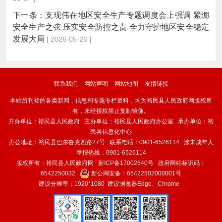
下一条：
支现伟在地区安全生产专题调度会上强调 紧绷
安全生产之弦 压实安全防控之责 全力守护地区安全稳定
发展大局
[ 2026-05-26 ]
联系我们
网站声明
网站地图
友情链接
本站所刊登的各类新闻﹑信息和专题专栏资料，均为裕民县人民政府网版权所
有，未经授权禁止复制镜像。
开办单位：裕民县人民政府 主办单位：裕民县人民政府办公室 承办单位：裕
民县信息化中心
办公地址：裕民县巴尔鲁克西路27号 联系电话：0901-6526114 涉未成年人
举报热线：0901-6526114
版权所有：裕民县人民政府网
新ICP备17002640号
政府网站标识码：
6542250032
新公网安备：
65422502000001号
建议分辨率：1920*1080 建议浏览器Edge、Chrome