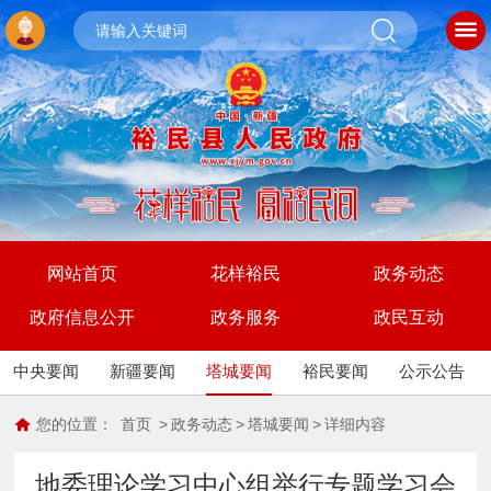
网站首页
花样裕民
政务动态
政府信息公开
政务服务
政民互动
中央要闻
新疆要闻
塔城要闻
裕民要闻
公示公告
您的位置：
首页
>
政务动态
>
塔城要闻
>
详细内容
地委理论学习中心组举行专题学习会