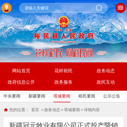
网站首页
花样裕民
政务动态
政府信息公开
政务服务
政民互动
中央要闻
新疆要闻
塔城要闻
裕民要闻
公示公告
您的位置：
首页
>
政务动态
>
塔城要闻
>
详细内容
新疆冠元牧业有限公司正式投产暨销