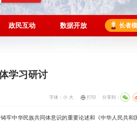
政民互动
数据开放
长者
体学习研讨
字体：
小
大
打印
分享到：
于铸牢中华民族共同体意识的重要论述和《中华人民共和