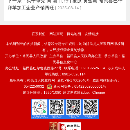
下一条：
实干争先 向“新”而行 | 抢抓“黄金期”裕民县巴什
拜羊加工企业产销两旺
[ 2025-08-14 ]
联系我们
网站声明
网站地图
友情链接
本站所刊登的各类新闻﹑信息和专题专栏资料，均为裕民县人民政府网版权所
有，未经授权禁止复制镜像。
开办单位：裕民县人民政府 主办单位：裕民县人民政府办公室 承办单位：裕
民县信息化中心
办公地址：裕民县巴尔鲁克西路27号 联系电话：0901-6526114 涉未成年人
举报热线：0901-6526114
版权所有：裕民县人民政府网
新ICP备17002640号
政府网站标识码：
6542250032
新公网安备：
65422502000001号
建议分辨率：1920*1080 建议浏览器Edge、Chrome