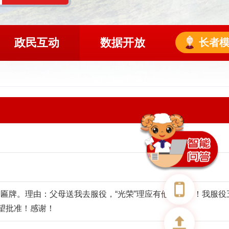
政民互动
数据开放
长者
匾牌。理由：父母送我去服役，“光荣”理应有他们一份！我服役
，望批准！感谢！