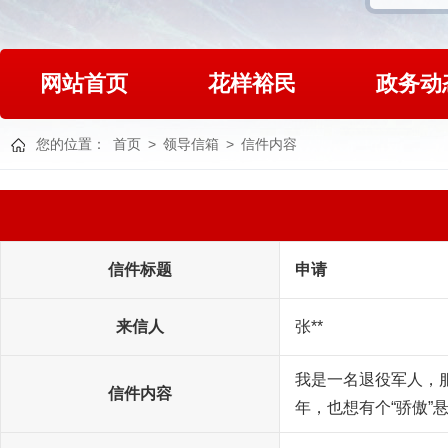
网站首页
花样裕民
政务动
您的位置：
首页
>
领导信箱
>
信件内容
信件标题
申请
来信人
张**
我是一名退役军人，
信件内容
年，也想有个“骄傲”